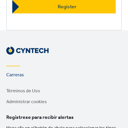
Footer
Carreras
links
Legal
Términos de Uso
links
Administrar cookies
Regístrese para recibir alertas